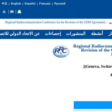
English
Español
Français
Русский
中文
|
|
|
|
: [Regional Radiocommunication Conference for the Revision of the GE89 Agreement
:
ات
ار
أنشطة
المنشورات
إحصاءات
عن الاتحاد الدولي للاتص
[Regional Radiocom
Revision of th
ة