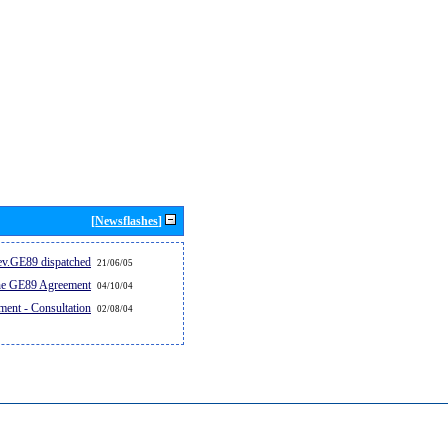
[Newsflashes]
v.GE89 dispatched...
21/06/05
the GE89 Agreement
04/10/04
ent - Consultation
02/08/04