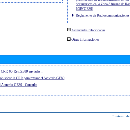
decimétricas en la Zona Africana de Ra
1989(GE89)
Reglamento de Radiocommunicaciones
Actividades relacionadas
Otras informaciones
el CRR-06-Rev.GE89 enviadas...
ón sobre la CRR para revisar el Acuerdo GE89
el Acuerdo GE89 - Consulta
Comienzo de 