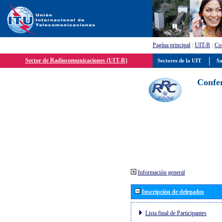
Pagína principal
:
UIT-R
:
Con
Sector de Radiocomunicaciones (UIT-R)
Sectores de la UIT
Sa
Confer
Información general
Inscripción de delegados
Lista final de Participantes