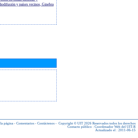
diodifusión y países vecinos, Ginebra
la página
-
Comentarios
-
Contáctenos
-
Copyright © UIT 2026
Reservados todos los derechos
Contacto público :
Coordenador Web del UIT-R
Actualizado el : 2011-06-15