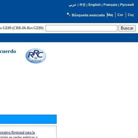
English
Français
Русский
عربي
|
中文
|
|
|
Búsqueda avanzada
uerdo GE89 (CRR-06-Rev.GE89)
Acuerdo
trativa Regional para la
evisión en ondas métricas y