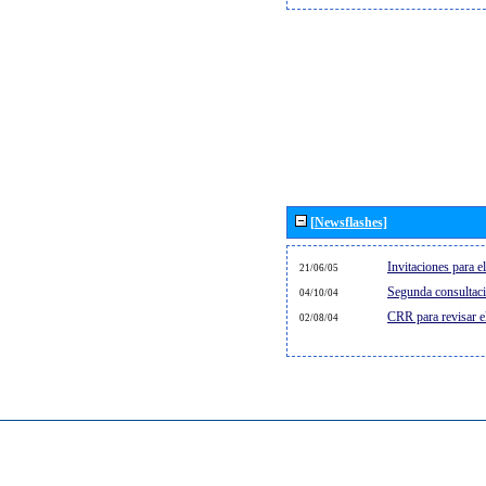
[Newsflashes]
Invitaciones para 
21/06/05
Segunda consultaci
04/10/04
CRR para revisar 
02/08/04