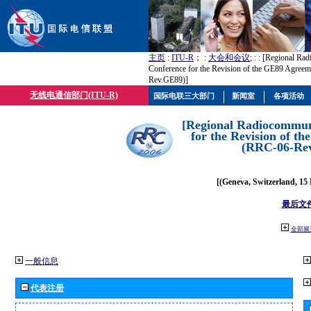
主页
:
ITU-R
； :
大会和会议
; :
: [Regional Ra
Conference for the Revision of the GE89 Agree
Rev.GE89)]
无线电通信部门(ITU-R)
国际电联三大部门
新闻室
各项活动
[Regional Radiocommun
for the Revision of t
(RRC-06-Re
[(Geneva, Switzerland, 15
最后文
全部展
一般信息
代表注册