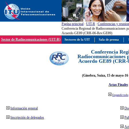
Pagína principal
:
UIT-R
:
Conferencias y reunio
Conferencia Regional de Radiocomunicaciones par
Acuerdo GE89 (CRR-06-Rev.GE89)
Sector de Radiocomunicaciones (UIT-R)
Sectores de la UIT
Sala de prensa
Conferencia Reg
Radiocomunicaciones pa
Acuerdo GE89 (CRR-
(Ginebra, Suiza, 15 de mayo-16 
Actas Finales
Expandir todo
Información general
Do
Inscripción de delegados
Pub
Act