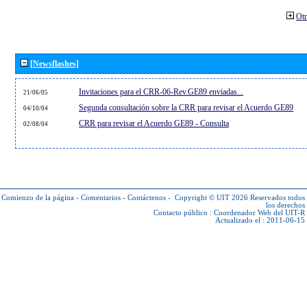
Otr
[Newsflashes]
Invitaciones para el CRR-06-Rev.GE89 enviadas...
21/06/05
Segunda consultación sobre la CRR para revisar el Acuerdo GE89
04/10/04
CRR para revisar el Acuerdo GE89 - Consulta
02/08/04
Comienzo de la página
-
Comentarios
-
Contáctenos
-
Copyright © UIT 2026
Reservados todos
los derechos
Contacto público :
Coordenador Web del UIT-R
Actualizado el : 2011-06-15