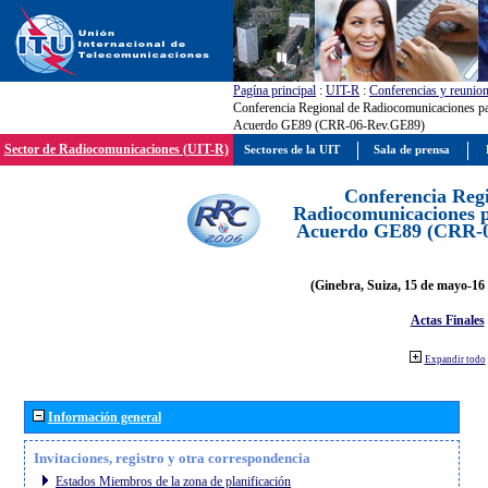
Pagína principal
:
UIT-R
:
Conferencias y reunio
Conferencia Regional de Radiocomunicaciones par
Acuerdo GE89 (CRR-06-Rev.GE89)
Sector de Radiocomunicaciones (UIT-R)
Sectores de la UIT
Sala de prensa
Conferencia Reg
Radiocomunicaciones pa
Acuerdo GE89 (CRR-
(Ginebra, Suiza, 15 de mayo-16 
Actas Finales
Expandir todo
Información general
Invitaciones, registro y otra correspondencia
Estados Miembros de la zona de planificación