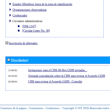
Estados Miembros fuera de la zona de planificación
Organizaciones observadoras
Credenciales
Circulares administrativas
[DM-1147]
[Circular Letter No. 38]
Inscripción de delegados
[Newsflashes]
Invitaciones para el CRR-06-Rev.GE89 enviadas...
21/06/05
Segunda consultación sobre la CRR para revisar el Acuerdo GE89
04/10/04
CRR para revisar el Acuerdo GE89 - Consulta
02/08/04
Comienzo de la página
-
Comentarios
-
Contáctenos
-
Copyright © UIT 2026
Reservados todos