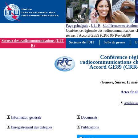
Page principale
:
UIT-R
:
Conférences et réunion
Conférence régionale des radiocommunications c
réviser l´Accord GE89 (CRR-06-Rev.GE89)
Secteur des radiocommunications (UIT-
Secteurs de l'UIT
Salle de presse
E
R)
Conférence régi
radiocommunications cha
´Accord GE89 (CRR
(Genève, Suisse, 15 mai
Actes final
Afficher to
Information générale
Documents
Enregistrement des délégués
Publications