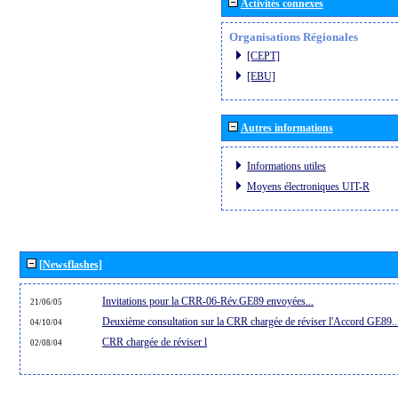
Activités connexes
Organisations Régionales
[CEPT]
[EBU]
Autres informations
Informations utiles
Moyens électroniques UIT-R
[Newsflashes]
Invitations pour la CRR-06-Rév.GE89 envoyées...
21/06/05
Deuxième consultation sur la CRR chargée de réviser l'Accord GE89..
04/10/04
CRR chargée de réviser l
02/08/04