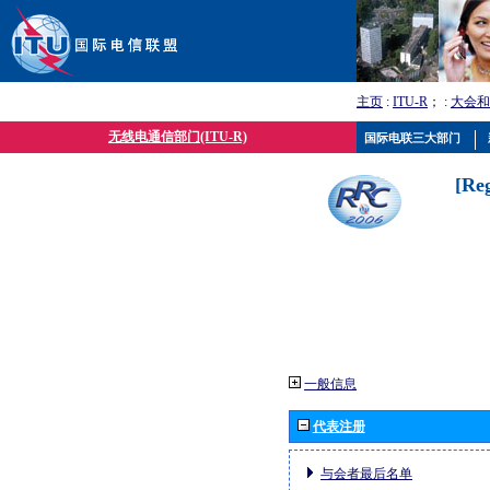
主页
:
ITU-R
； :
大会和
无线电通信部门(ITU-R)
国际电联三大部门
[Re
一般信息
代表注册
与会者最后名单