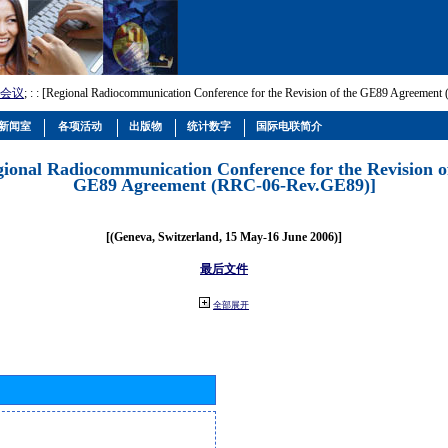
会议
; :
: [Regional Radiocommunication Conference for the Revision of the GE89 Agreemen
新闻室
各项活动
出版物
统计数字
国际电联简介
gional Radiocommunication Conference for the Revision o
GE89 Agreement (RRC-06-Rev.GE89)]
[(Geneva, Switzerland, 15 May-16 June 2006)]
最后文件
全部展开