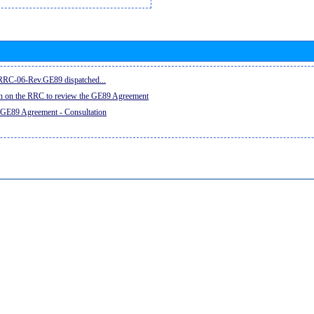
e RRC-06-Rev.GE89 dispatched...
on on the RRC to review the GE89 Agreement
 GE89 Agreement - Consultation