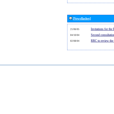
[Newsflashes]
Invitations for th
21/06/05
Second consultati
04/10/04
RRC to review the
02/08/04