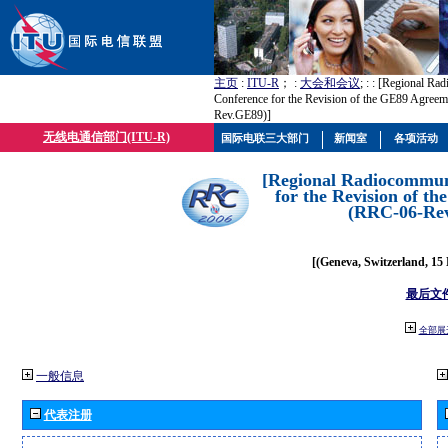
主页
:
ITU-R
； :
大会和会议
; :
: [Regional Ra
Conference for the Revision of the GE89 Agree
Rev.GE89)]
无线电通信部门(ITU-R)
国际电联三大部门
新闻室
各项活动
[Regional Radiocommun
for the Revision of t
(RRC-06-Re
[(Geneva, Switzerland, 15
最后文
全部展
一般信息
代表注册