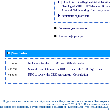
[Final Acts of the Regional Administrativ
Planning of VHF/UHF Television Broadcas
Area and Neighbouring Countries, Gene
Регламент радиосвязи
Связанная деятельность
Прочая информация
[Newsflashes]
Invitations for the RRC-06-Rev.GE89 dispatched...
21/06/05
Second consultation on the RRC to review the GE89 Agreement
04/10/04
RRC to review the GE89 Agreement - Consultation
02/08/04
Подняться в верхнюю часть
-
Обратная связь
-
Информация для контактов
-
Знак охраны
авторского права © МСЭ 2026
Все права сохранены
По вопросам, связанным с этой страницей, обращаться :
Координатор Web-страницы МСЭ-
R