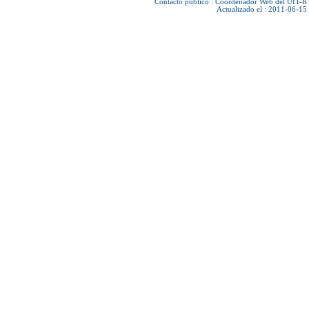
Contacto público :
Coordenador Web del UIT-R
Actualizado el : 2011-06-15