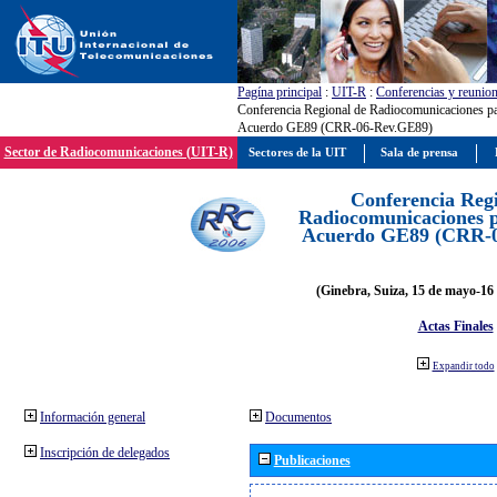
Pagína principal
:
UIT-R
:
Conferencias y reunio
Conferencia Regional de Radiocomunicaciones par
Acuerdo GE89 (CRR-06-Rev.GE89)
Sector de Radiocomunicaciones (UIT-R)
Sectores de la UIT
Sala de prensa
Conferencia Reg
Radiocomunicaciones pa
Acuerdo GE89 (CRR-
(Ginebra, Suiza, 15 de mayo-16 
Actas Finales
Expandir todo
Información general
Documentos
Inscripción de delegados
Publicaciones