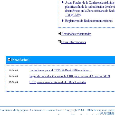
Actas Finales de la Conferencia Administ
planificación de la radiodifusión de telev
decimétricas en la Zona Africana de Radi
1989(GE89)
Reglamento de Radiocommunicaciones
Actividades relacionadas
Otras informaciones
[Newsflashes]
Invitaciones para el CRR-06-Rev.GE89 enviadas...
21/06/05
Segunda consultación sobre la CRR para revisar el Acuerdo GE89
04/10/04
CRR para revisar el Acuerdo GE89 - Consulta
02/08/04
Comienzo de la página
-
Comentarios
-
Contáctenos
-
Copyright © UIT 2026
Reservados todos
los derechos