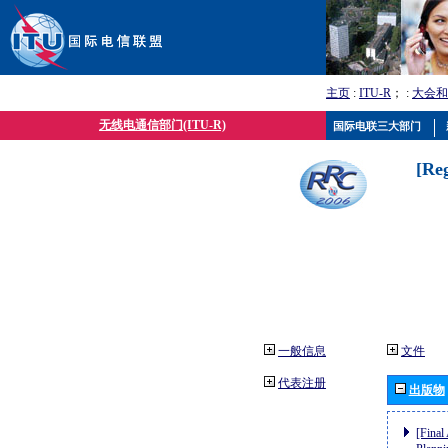
主页
:
ITU-R
； :
大会和
无线电通信部门(ITU-R)
国际电联三大部门
[Re
一般信息
文件
代表注册
出版物
[Final