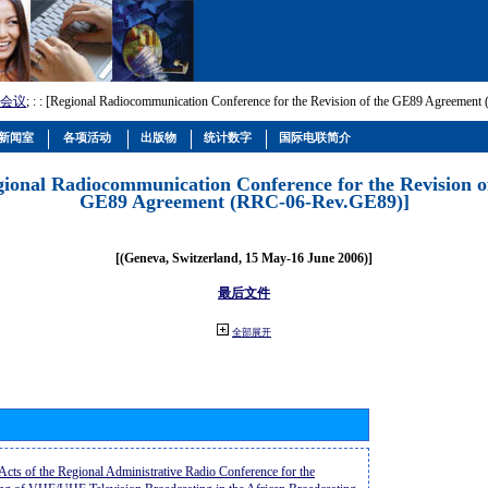
会议
; :
: [Regional Radiocommunication Conference for the Revision of the GE89 Agreemen
新闻室
各项活动
出版物
统计数字
国际电联简介
gional Radiocommunication Conference for the Revision o
GE89 Agreement (RRC-06-Rev.GE89)]
[(Geneva, Switzerland, 15 May-16 June 2006)]
最后文件
全部展开
 Acts of the Regional Administrative Radio Conference for the