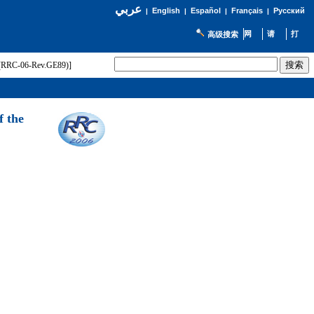
عربي
English
Español
Français
Русский
|
|
|
|
高级搜索
t (RRC-06-Rev.GE89)]
f the