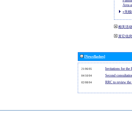
Planni
Area a
«无线
相关活
其它信
[Newsflashes]
Invitations for th
21/06/05
Second consultati
04/10/04
RRC to review the
02/08/04