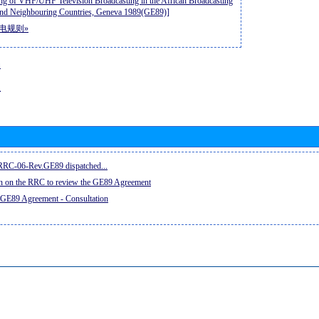
ng of VHF/UHF Television Broadcasting in the African Broadcasting
nd Neighbouring Countries, Geneva 1989(GE89)]
电规则»
动
息
e RRC-06-Rev.GE89 dispatched...
on on the RRC to review the GE89 Agreement
 GE89 Agreement - Consultation