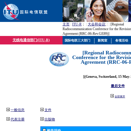
主页
:
ITU-R
； :
大会和会议
; :
: [Regional
Radiocommunication Conference for the Revisio
Agreement (RRC-06-Rev.GE89)]
无线电通信部门(ITU-R)
国际电联三大部门
新闻室
各项活动
[Regional Radiocomm
Conference for the Revisi
Agreement (RRC-06-
[(Geneva, Switzerland, 15 May-
最后文件
全部展开
一般信息
文件
代表注册
出版物
相关活动