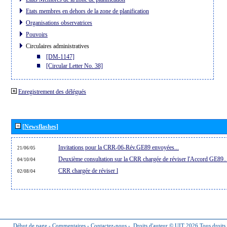
Etats membres en dehors de la zone de planification
Organisations observatrices
Pouvoirs
Circulaires administratives
[DM-1147]
[Circular Letter No. 38]
Enregistrement des délégués
[Newsflashes]
Invitations pour la CRR-06-Rév.GE89 envoyées...
21/06/05
Deuxième consultation sur la CRR chargée de réviser l'Accord GE89..
04/10/04
CRR chargée de réviser l
02/08/04
Début de page
-
Commentaires
-
Contactez-nous
-
Droits d'auteur © UIT 2026
Tous droits