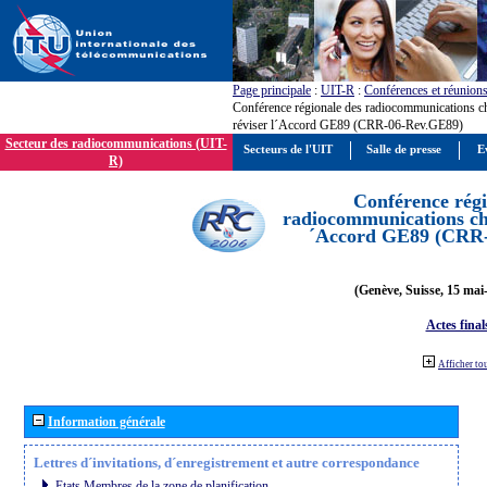
Page principale
:
UIT-R
:
Conférences et réunion
Conférence régionale des radiocommunications c
réviser l´Accord GE89 (CRR-06-Rev.GE89)
Secteur des radiocommunications (UIT-
Secteurs de l'UIT
Salle de presse
E
R)
Conférence régi
radiocommunications cha
´Accord GE89 (CRR
(Genève, Suisse, 15 mai
Actes final
Afficher to
Information générale
Lettres d´invitations, d´enregistrement et autre correspondance
Etats Membres de la zone de planification