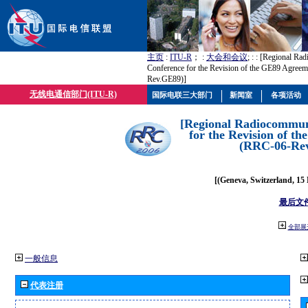
主页
:
ITU-R
； :
大会和会议
; :
: [Regional Ra
Conference for the Revision of the GE89 Agree
Rev.GE89)]
无线电通信部门(ITU-R)
国际电联三大部门
新闻室
各项活动
[Regional Radiocommun
for the Revision of t
(RRC-06-Re
[(Geneva, Switzerland, 15
最后文
全部展
一般信息
代表注册