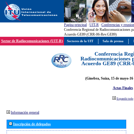
Pagína principal
:
UIT-R
:
Conferencias y reunio
Conferencia Regional de Radiocomunicaciones par
Acuerdo GE89 (CRR-06-Rev.GE89)
Sector de Radiocomunicaciones (UIT-R)
Sectores de la UIT
Sala de prensa
Conferencia Reg
Radiocomunicaciones pa
Acuerdo GE89 (CRR-
(Ginebra, Suiza, 15 de mayo-16 
Actas Finales
Expandir todo
Información general
Inscripción de delegados