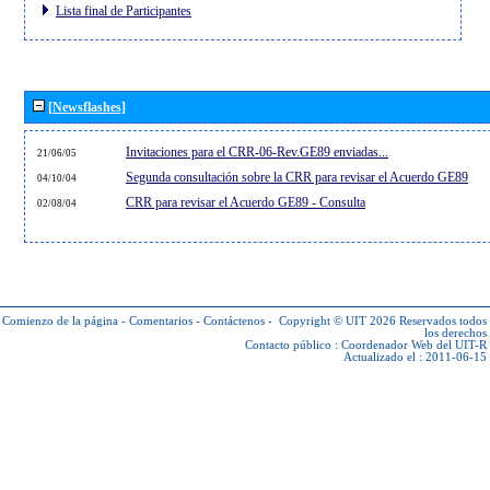
Lista final de Participantes
[Newsflashes]
Invitaciones para el CRR-06-Rev.GE89 enviadas...
21/06/05
Segunda consultación sobre la CRR para revisar el Acuerdo GE89
04/10/04
CRR para revisar el Acuerdo GE89 - Consulta
02/08/04
Comienzo de la página
-
Comentarios
-
Contáctenos
-
Copyright © UIT 2026
Reservados todos
los derechos
Contacto público :
Coordenador Web del UIT-R
Actualizado el : 2011-06-15