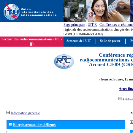
Page principale
:
UIT-R
:
Conférences et réunion
régionale des radiocommunications chargée de ré
GE89 (CRR-06-Rev.GE89)
Secteur des radiocommunications (UIT-
Secteurs de l'UIT
Salle de presse
E
R)
Conférence rég
radiocommunications ch
´Accord GE89 (CR
(Genève, Suisse, 15 ma
Actes fin
Afficher 
Information générale
Enregistrement des délégués