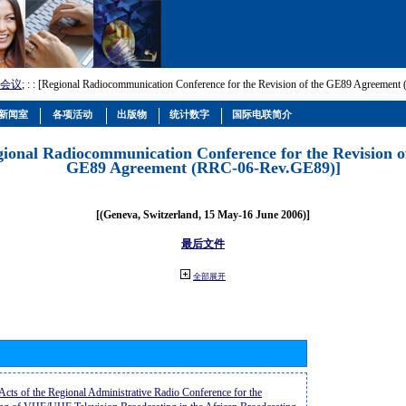
会议
; :
: [Regional Radiocommunication Conference for the Revision of the GE89 Agreemen
新闻室
各项活动
出版物
统计数字
国际电联简介
gional Radiocommunication Conference for the Revision o
GE89 Agreement (RRC-06-Rev.GE89)]
[(Geneva, Switzerland, 15 May-16 June 2006)]
最后文件
全部展开
 Acts of the Regional Administrative Radio Conference for the