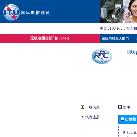
主页
:
ITU-R
； :
大会和
无线电通信部门(ITU-R)
国际电联三大部门
[Re
一般信息
文件
代表注册
出版物
[Final