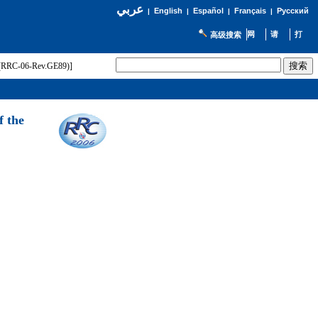
عربي
English
Español
Français
Русский
|
|
|
|
高级搜索
t (RRC-06-Rev.GE89)]
f the