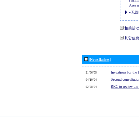
Planni
Area a
«无线
相关活
其它信
[Newsflashes]
Invitations for th
21/06/05
Second consultati
04/10/04
RRC to review the
02/08/04