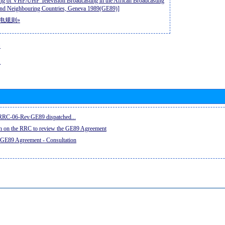
ng of VHF/UHF Television Broadcasting in the African Broadcasting
nd Neighbouring Countries, Geneva 1989(GE89)]
电规则»
动
息
e RRC-06-Rev.GE89 dispatched...
on on the RRC to review the GE89 Agreement
 GE89 Agreement - Consultation