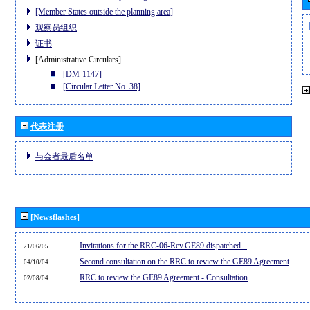
[Member States outside the planning area]
观察员组织
证书
[Administrative Circulars]
[DM-1147]
[Circular Letter No. 38]
代表注册
与会者最后名单
[Newsflashes]
Invitations for the RRC-06-Rev.GE89 dispatched...
21/06/05
Second consultation on the RRC to review the GE89 Agreement
04/10/04
RRC to review the GE89 Agreement - Consultation
02/08/04