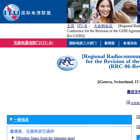
主页
:
ITU-R
； :
大会和会议
; :
: [Regional Ra
Conference for the Revision of the GE89 Agree
Rev.GE89)]
无线电通信部门(ITU-R)
国际电联三大部门
新闻室
各项活动
[Regional Radiocommun
for the Revision of t
(RRC-06-Re
[(Geneva, Switzerland, 15
最后文
全部展
一般信息
邀请函、注册和其它函件
[Member States from the planning area]