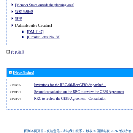
[Member States outside the planning area]
观察员组织
证书
[Administrative Circulars]
[DM-1147]
[Circular Letter No. 38]
代表注册
[Newsflashes]
Invitations for the RRC-06-Rev.GE89 dispatched...
21/06/05
Second consultation on the RRC to review the GE89 Agreement
04/10/04
RRC to review the GE89 Agreement - Consultation
02/08/04
回到本页页首
-
反馈意见
-
请与我们联系
-
版权 © 国际电联 2026
版权所有