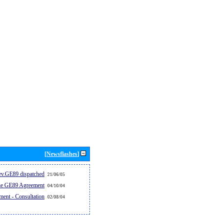
[Newsflashes]
v.GE89 dispatched...
21/06/05
the GE89 Agreement
04/10/04
ent - Consultation
02/08/04