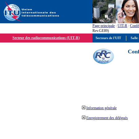
Page principale
:
UIT-R
:
Confé
Rev.GE89)
Secteur des radiocommunications (UIT-R)
Secteurs de l'UIT
Salle 
Conf
Information générale
Enregistrement des délégués