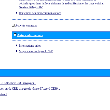
décimétriques dans la Zone africaine de radiodiffusion et les pays voisins,
Genève 1989(GE89)
Réglement des radiocommunications
Activités connexes
Autres informations
Informations utiles
Moyens électroniques UIT-R
la CRR-06-Rév.GE89 envoyées...
ion sur la CRR chargée de réviser l'Accord GE89...
iser l