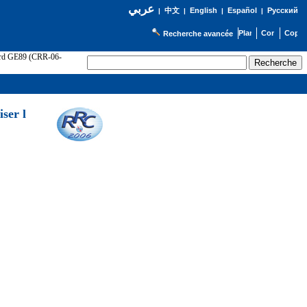
عربي
English
Español
Русский
|
中文
|
|
|
Recherche avancée
cord GE89 (CRR-06-
ser l