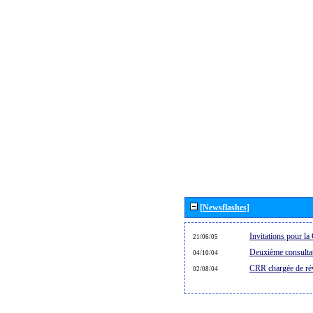
[Newsflashes]
Invitations pour 
21/06/05
Deuxième consultat
04/10/04
CRR chargée de rév
02/08/04