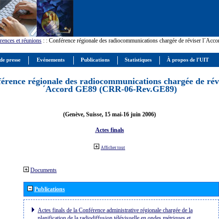
rences et réunions
:
: Conférence régionale des radiocommunications chargée de réviser l´Ac
de presse
Evénements
Publications
Statistiques
À propos de l'UIT
érence régionale des radiocommunications chargée de révi
´Accord GE89 (CRR-06-Rev.GE89)
(Genève, Suisse, 15 mai-16 juin 2006)
Actes finals
Afficher tout
Documents
Publications
Actes finals de la Conférence administrative régionale chargée de la
planification de la radiodiffusion télévisuelle en ondes métriques et