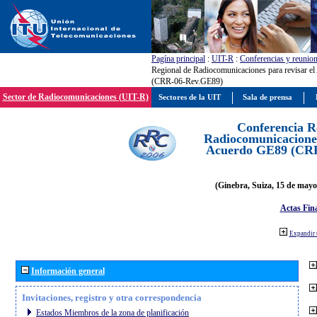
Pagína principal
:
UIT-R
:
Conferencias y reunio
Regional de Radiocomunicaciones para revisar e
(CRR-06-Rev.GE89)
Sector de Radiocomunicaciones (UIT-R)
Sectores de la UIT
Sala de prensa
Conferencia R
Radiocomunicaciones
Acuerdo GE89 (CR
(Ginebra, Suiza, 15 de mayo
Actas Fina
Expandir 
Información general
Invitaciones, registro y otra correspondencia
Estados Miembros de la zona de planificación