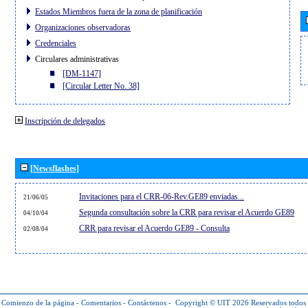
Estados Miembros fuera de la zona de planificación
Organizaciones observadoras
Credenciales
Circulares administrativas
[DM-1147]
[Circular Letter No. 38]
Inscripción de delegados
[Newsflashes]
Invitaciones para el CRR-06-Rev.GE89 enviadas...
21/06/05
Segunda consultación sobre la CRR para revisar el Acuerdo GE89
04/10/04
CRR para revisar el Acuerdo GE89 - Consulta
02/08/04
Comienzo de la página
-
Comentarios
-
Contáctenos
-
Copyright © UIT 2026
Reservados todos