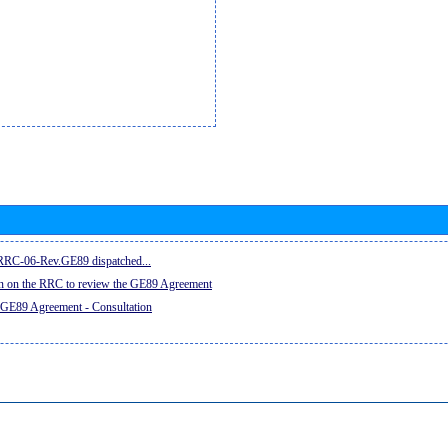
e RRC-06-Rev.GE89 dispatched...
on on the RRC to review the GE89 Agreement
 GE89 Agreement - Consultation