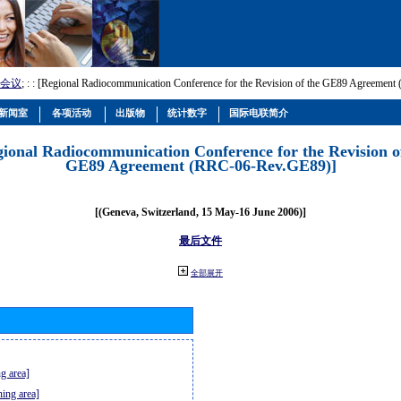
会议
; :
: [Regional Radiocommunication Conference for the Revision of the GE89 Agreemen
新闻室
各项活动
出版物
统计数字
国际电联简介
gional Radiocommunication Conference for the Revision o
GE89 Agreement (RRC-06-Rev.GE89)]
[(Geneva, Switzerland, 15 May-16 June 2006)]
最后文件
全部展开
g area]
ning area]