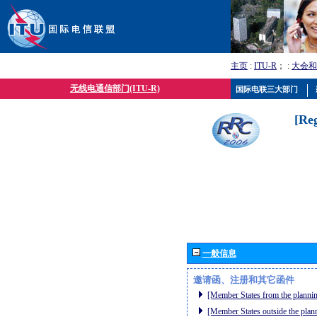
主页
:
ITU-R
； :
大会和
无线电通信部门(ITU-R)
国际电联三大部门
[Re
一般信息
邀请函、注册和其它函件
[Member States from the plannin
[Member States outside the plan