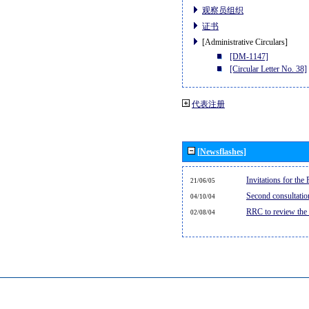
观察员组织
证书
[Administrative Circulars]
[DM-1147]
[Circular Letter No. 38]
代表注册
[Newsflashes]
Invitations for th
21/06/05
Second consultati
04/10/04
RRC to review the
02/08/04