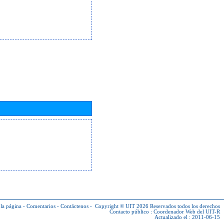
la página
-
Comentarios
-
Contáctenos
-
Copyright © UIT 2026
Reservados todos los derechos
Contacto público :
Coordenador Web del UIT-R
Actualizado el : 2011-06-15