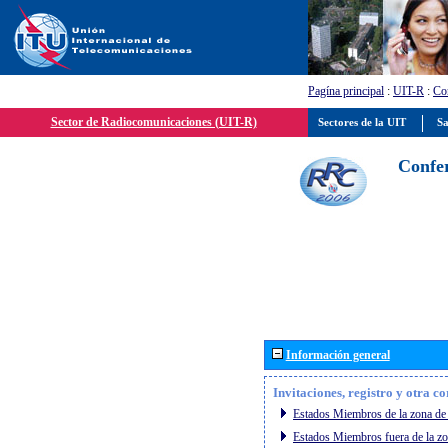
Pagína principal
:
UIT-R
:
Con
Sector de Radiocomunicaciones (UIT-R)
Sectores de la UIT
Sa
Confer
Información general
Invitaciones, registro y otra c
Estados Miembros de la zona de 
Estados Miembros fuera de la zo