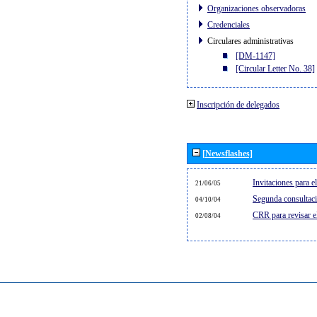
Organizaciones observadoras
Credenciales
Circulares administrativas
[DM-1147]
[Circular Letter No. 38]
Inscripción de delegados
[Newsflashes]
Invitaciones para 
21/06/05
Segunda consultaci
04/10/04
CRR para revisar 
02/08/04