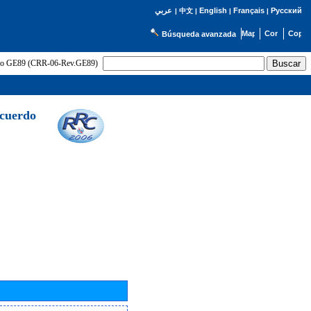
English
Français
Русский
عربي
|
中文
|
|
|
Búsqueda avanzada
uerdo GE89 (CRR-06-Rev.GE89)
Acuerdo