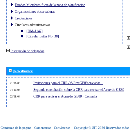
Estados Miembros fuera de la zona de planificación
Organizaciones observadoras
Credenciales
Circulares administrativas
[DM-1147]
[Circular Letter No. 38]
Inscripción de delegados
[Newsflashes]
Invitaciones para el CRR-06-Rev.GE89 enviadas...
21/06/05
Segunda consultación sobre la CRR para revisar el Acuerdo GE89
04/10/04
CRR para revisar el Acuerdo GE89 - Consulta
02/08/04
Comienzo de la página
-
Comentarios
-
Contáctenos
-
Copyright © UIT 2026
Reservados todos