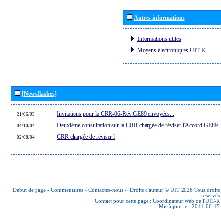
Autres informations
Informations utiles
Moyens électroniques UIT-R
[Newsflashes]
Invitations pour la CRR-06-Rév.GE89 envoyées...
21/06/05
Deuxième consultation sur la CRR chargée de réviser l'Accord GE89..
04/10/04
CRR chargée de réviser l
02/08/04
Début de page
-
Commentaires
-
Contactez-nous
-
Droits d'auteur © UIT 2026
Tous droits
réservés
Contact pour cette page :
Coordinateur Web de l'UIT-R
Mis à jour le : 2011-06-15