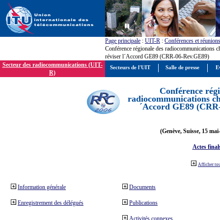
Page principale
:
UIT-R
:
Conférences et réunion
Conférence régionale des radiocommunications c
réviser l´Accord GE89 (CRR-06-Rev.GE89)
Secteur des radiocommunications (UIT-
Secteurs de l'UIT
Salle de presse
E
R)
Conférence régi
radiocommunications cha
´Accord GE89 (CRR
(Genève, Suisse, 15 mai
Actes final
Afficher to
Information générale
Documents
Enregistrement des délégués
Publications
Activités connexes