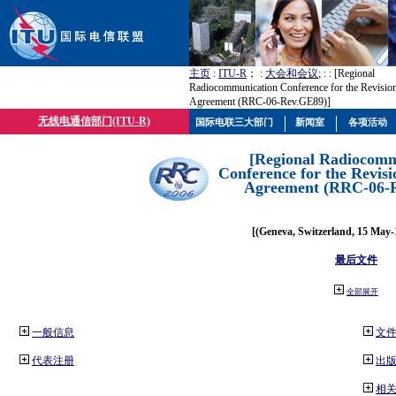
主页
:
ITU-R
； :
大会和会议
; :
: [Regional
Radiocommunication Conference for the Revisio
Agreement (RRC-06-Rev.GE89)]
无线电通信部门(ITU-R)
国际电联三大部门
新闻室
各项活动
[Regional Radiocomm
Conference for the Revisi
Agreement (RRC-06-
[(Geneva, Switzerland, 15 May-
最后文件
全部展开
一般信息
文
代表注册
出
相