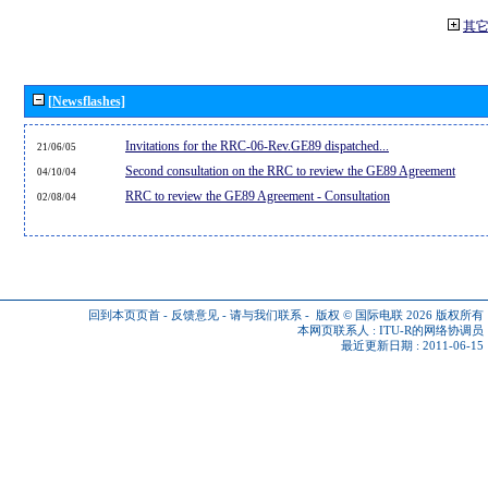
其
[Newsflashes]
Invitations for the RRC-06-Rev.GE89 dispatched...
21/06/05
Second consultation on the RRC to review the GE89 Agreement
04/10/04
RRC to review the GE89 Agreement - Consultation
02/08/04
回到本页页首
-
反馈意见
-
请与我们联系
-
版权 © 国际电联 2026
版权所有
本网页联系人 :
ITU-R的网络协调员
最近更新日期 : 2011-06-15