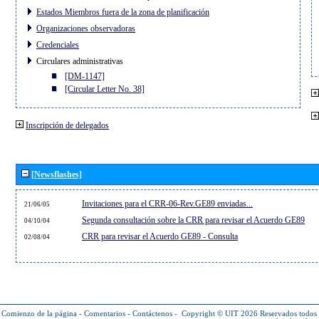
Estados Miembros fuera de la zona de planificación
Organizaciones observadoras
Credenciales
Circulares administrativas
[DM-1147]
[Circular Letter No. 38]
Inscripción de delegados
[Newsflashes]
Invitaciones para el CRR-06-Rev.GE89 enviadas...
21/06/05
Segunda consultación sobre la CRR para revisar el Acuerdo GE89
04/10/04
CRR para revisar el Acuerdo GE89 - Consulta
02/08/04
Comienzo de la página
-
Comentarios
-
Contáctenos
-
Copyright © UIT 2026
Reservados todos