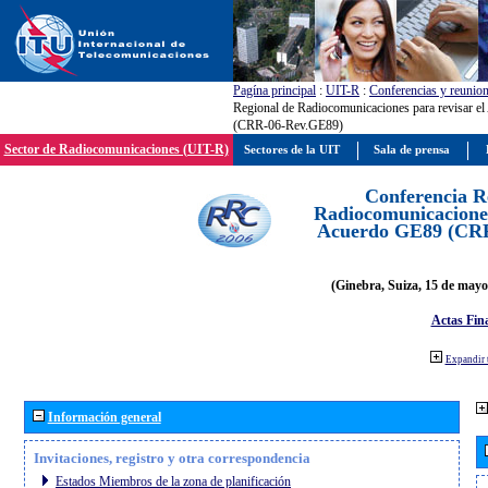
Pagína principal
:
UIT-R
:
Conferencias y reunio
Regional de Radiocomunicaciones para revisar e
(CRR-06-Rev.GE89)
Sector de Radiocomunicaciones (UIT-R)
Sectores de la UIT
Sala de prensa
Conferencia R
Radiocomunicaciones
Acuerdo GE89 (CR
(Ginebra, Suiza, 15 de mayo
Actas Fina
Expandir 
Información general
Invitaciones, registro y otra correspondencia
Estados Miembros de la zona de planificación