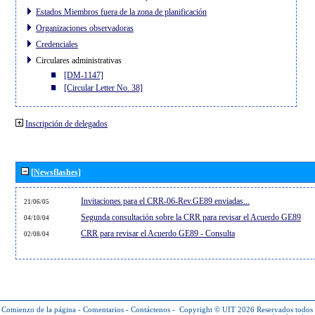
Estados Miembros fuera de la zona de planificación
Organizaciones observadoras
Credenciales
Circulares administrativas
[DM-1147]
[Circular Letter No. 38]
Inscripción de delegados
[Newsflashes]
Invitaciones para el CRR-06-Rev.GE89 enviadas...
21/06/05
Segunda consultación sobre la CRR para revisar el Acuerdo GE89
04/10/04
CRR para revisar el Acuerdo GE89 - Consulta
02/08/04
Comienzo de la página
-
Comentarios
-
Contáctenos
-
Copyright © UIT 2026
Reservados todos