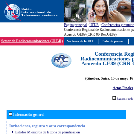
Pagína principal
:
UIT-R
:
Conferencias y reunio
Conferencia Regional de Radiocomunicaciones par
Acuerdo GE89 (CRR-06-Rev.GE89)
Sector de Radiocomunicaciones (UIT-R)
Sectores de la UIT
Sala de prensa
Conferencia Reg
Radiocomunicaciones pa
Acuerdo GE89 (CRR-
(Ginebra, Suiza, 15 de mayo-16 
Actas Finales
Expandir todo
Información general
Invitaciones, registro y otra correspondencia
Estados Miembros de la zona de planificación