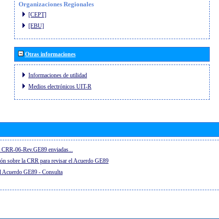
Organizaciones Regionales
[CEPT]
[EBU]
Otras informaciones
Informaciones de utilidad
Medios electrónicos UIT-R
el CRR-06-Rev.GE89 enviadas...
ón sobre la CRR para revisar el Acuerdo GE89
el Acuerdo GE89 - Consulta