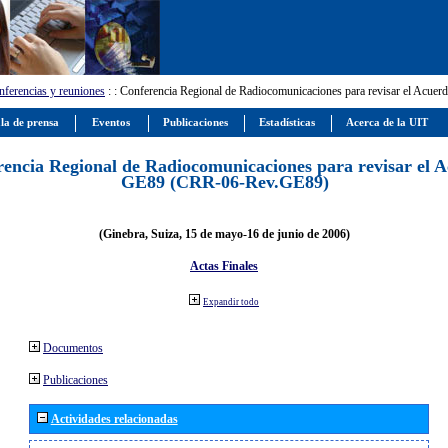
ferencias y reuniones
:
: Conferencia Regional de Radiocomunicaciones para revisar el Ac
la de prensa
Eventos
Publicaciones
Estadísticas
Acerca de la UIT
encia Regional de Radiocomunicaciones para revisar el 
GE89 (CRR-06-Rev.GE89)
(Ginebra, Suiza, 15 de mayo-16 de junio de 2006)
Actas Finales
Expandir todo
Documentos
Publicaciones
Actividades relacionadas