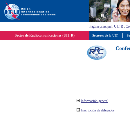
Pagína principal
:
UIT-R
:
Con
Sector de Radiocomunicaciones (UIT-R)
Sectores de la UIT
Sa
Confer
Información general
Inscripción de delegados