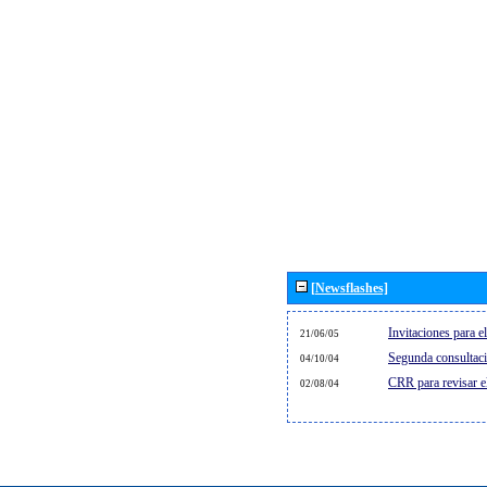
[Newsflashes]
Invitaciones para 
21/06/05
Segunda consultaci
04/10/04
CRR para revisar 
02/08/04