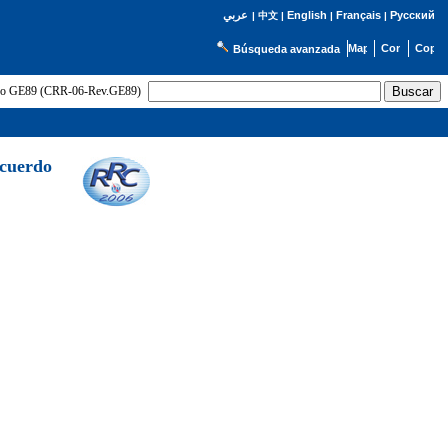
English
Français
Русский
عربي
|
中文
|
|
|
Búsqueda avanzada
uerdo GE89 (CRR-06-Rev.GE89)
Acuerdo