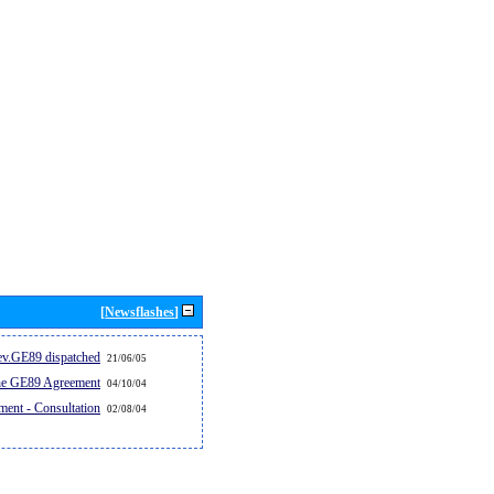
[Newsflashes]
v.GE89 dispatched...
21/06/05
the GE89 Agreement
04/10/04
ent - Consultation
02/08/04