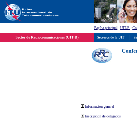
Pagína principal
:
UIT-R
:
Con
Sector de Radiocomunicaciones (UIT-R)
Sectores de la UIT
Sa
Confer
Información general
Inscripción de delegados