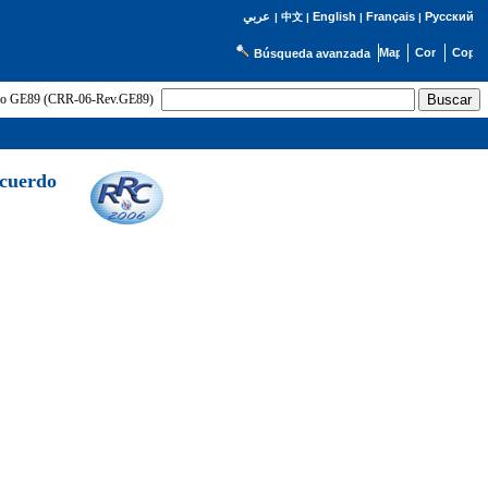
English
Français
Русский
عربي
|
中文
|
|
|
Búsqueda avanzada
uerdo GE89 (CRR-06-Rev.GE89)
Acuerdo