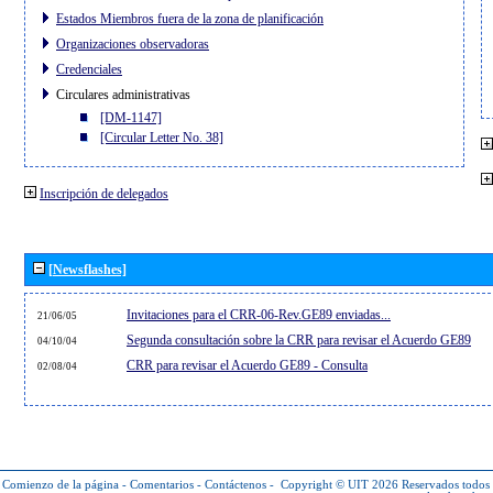
Estados Miembros fuera de la zona de planificación
Organizaciones observadoras
Credenciales
Circulares administrativas
[DM-1147]
[Circular Letter No. 38]
Inscripción de delegados
[Newsflashes]
Invitaciones para el CRR-06-Rev.GE89 enviadas...
21/06/05
Segunda consultación sobre la CRR para revisar el Acuerdo GE89
04/10/04
CRR para revisar el Acuerdo GE89 - Consulta
02/08/04
Comienzo de la página
-
Comentarios
-
Contáctenos
-
Copyright © UIT 2026
Reservados todos