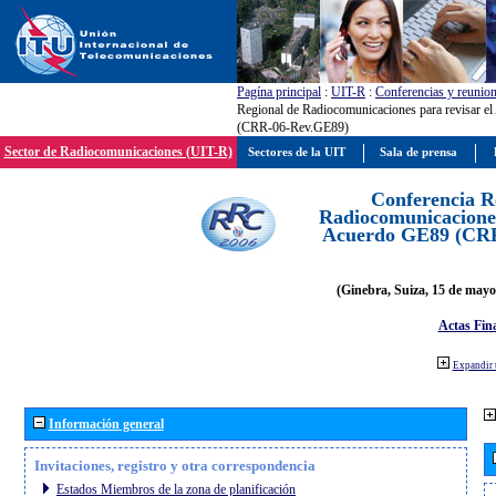
Pagína principal
:
UIT-R
:
Conferencias y reunio
Regional de Radiocomunicaciones para revisar e
(CRR-06-Rev.GE89)
Sector de Radiocomunicaciones (UIT-R)
Sectores de la UIT
Sala de prensa
Conferencia R
Radiocomunicaciones
Acuerdo GE89 (CR
(Ginebra, Suiza, 15 de mayo
Actas Fina
Expandir 
Información general
Invitaciones, registro y otra correspondencia
Estados Miembros de la zona de planificación