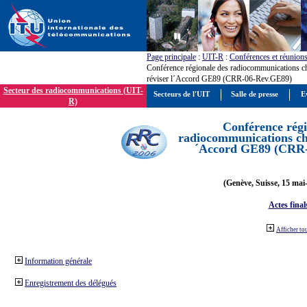
Page principale
:
UIT-R
:
Conférences et réunion
Conférence régionale des radiocommunications c
réviser l´Accord GE89 (CRR-06-Rev.GE89)
Secteur des radiocommunications (UIT-
Secteurs de l'UIT
Salle de presse
E
R)
Conférence régi
radiocommunications cha
´Accord GE89 (CRR
(Genève, Suisse, 15 mai
Actes final
Afficher to
Information générale
Enregistrement des délégués