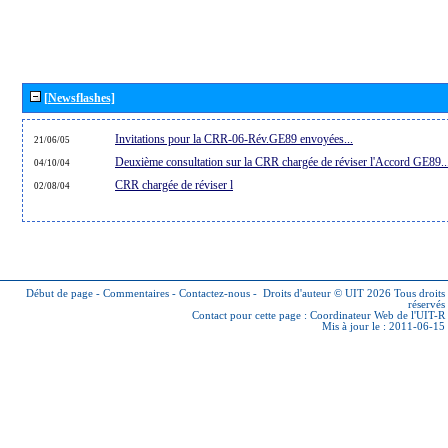
[Newsflashes]
Invitations pour la CRR-06-Rév.GE89 envoyées...
21/06/05
Deuxième consultation sur la CRR chargée de réviser l'Accord GE89..
04/10/04
CRR chargée de réviser l
02/08/04
Début de page
-
Commentaires
-
Contactez-nous
-
Droits d'auteur © UIT 2026
Tous droits
réservés
Contact pour cette page :
Coordinateur Web de l'UIT-R
Mis à jour le : 2011-06-15