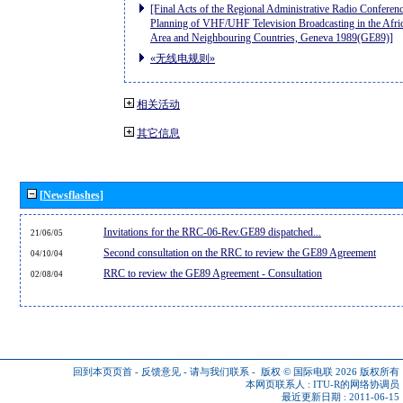
[Final Acts of the Regional Administrative Radio Conferenc
Planning of VHF/UHF Television Broadcasting in the Afri
Area and Neighbouring Countries, Geneva 1989(GE89)]
«无线电规则»
相关活动
其它信息
[Newsflashes]
Invitations for the RRC-06-Rev.GE89 dispatched...
21/06/05
Second consultation on the RRC to review the GE89 Agreement
04/10/04
RRC to review the GE89 Agreement - Consultation
02/08/04
回到本页页首
-
反馈意见
-
请与我们联系
-
版权 © 国际电联 2026
版权所有
本网页联系人 :
ITU-R的网络协调员
最近更新日期 : 2011-06-15