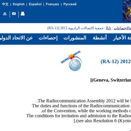
English
Español
Français
Русский
中文
|
|
|
|
: جمعية الاتصالات الراديوية 2012 (RA-12)
RA
:
الاجتماعات
 الأخبار
أنشطة
المنشورات
إحصاءات
عن الاتحاد الدول
The duties and functions of the Radiocommunication A
of the Convention, while the working methods o
The conditions for invitation and admission to the Radi