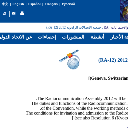
English
Español
Français
Русский
中文
|
|
|
|
: جمعية الاتصالات الراديوية 2012 (RA-12)
RA
:
الاجتماعات
 الأخبار
أنشطة
المنشورات
إحصاءات
عن الاتحاد الدول
The duties and functions of the Radiocommunication A
of the Convention, while the working methods o
The conditions for invitation and admission to the Radi