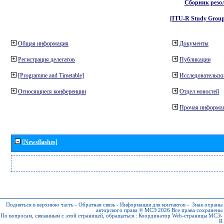
Сборник резо
[ITU-R Study Group
Общая информация
Документы
Регистрация делегатов
Публикации
[Programme and Timetable]
Исследовательски
Относящиеся конференции
Отдел новостей
Прочая информа
[Newsflashes]
Подняться в верхнюю часть
-
Обратная связь
-
Информация для контактов
-
Знак охраны
авторского права © МСЭ 2026
Все права сохранены
По вопросам, связанным с этой страницей, обращаться :
Координатор Web-страницы МСЭ-
R