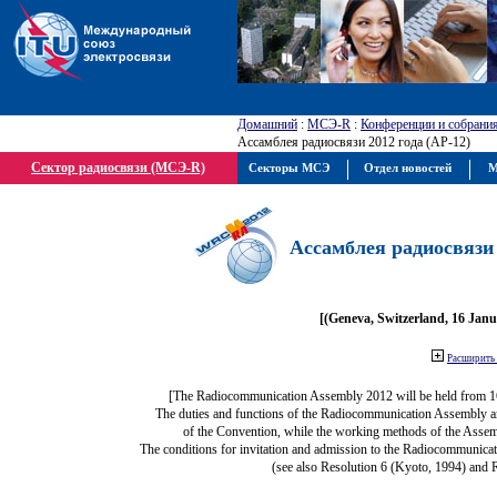
Домашний
:
МСЭ-R
:
Конференции и собрани
Ассамблея радиосвязи 2012 года (АР-12)
Сектор радиосвязи (МСЭ-R)
Секторы МСЭ
Отдел новостей
М
Ассамблея радиосвязи 
[(Geneva, Switzerland, 16 Jan
Расширить 
[The Radiocommunication Assembly 2012 will be held from 1
The duties and functions of the Radiocommunication Assembly are 
of the Convention, while the working methods of the Assem
The conditions for invitation and admission to the Radiocommunicat
(see also Resolution 6 (Kyoto, 1994) and 