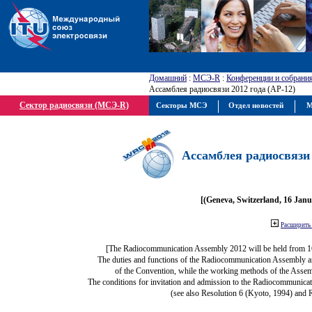
Домашний
:
МСЭ-R
:
Конференции и собрани
Ассамблея радиосвязи 2012 года (АР-12)
Сектор радиосвязи (МСЭ-R)
Секторы МСЭ
Отдел новостей
М
Ассамблея радиосвязи 
[(Geneva, Switzerland, 16 Jan
Расширить 
[The Radiocommunication Assembly 2012 will be held from 1
The duties and functions of the Radiocommunication Assembly are 
of the Convention, while the working methods of the Assem
The conditions for invitation and admission to the Radiocommunicat
(see also Resolution 6 (Kyoto, 1994) and 