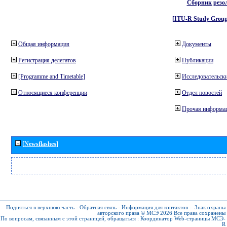
Сборник резо
[ITU-R Study Group
Общая информация
Документы
Регистрация делегатов
Публикации
[Programme and Timetable]
Исследовательски
Относящиеся конференции
Отдел новостей
Прочая информа
[Newsflashes]
Подняться в верхнюю часть
-
Обратная связь
-
Информация для контактов
-
Знак охраны
авторского права © МСЭ 2026
Все права сохранены
По вопросам, связанным с этой страницей, обращаться :
Координатор Web-страницы МСЭ-
R