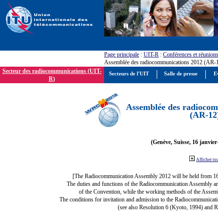
Page principale
:
UIT-R
:
Conférences et réunion
Assemblée des radiocommunications 2012 (AR-
Secteur des radiocommunications (UIT-
Secteurs de l'UIT
Salle de presse
E
R)
Assemblée des radiocom
(AR-12
(Genève, Suisse, 16 janvier
Afficher to
[The Radiocommunication Assembly 2012 will be held from 1
The duties and functions of the Radiocommunication Assembly are d
of the Convention, while the working methods of the Assemb
The conditions for invitation and admission to the Radiocommunicati
(see also Resolution 6 (Kyoto, 1994) and R