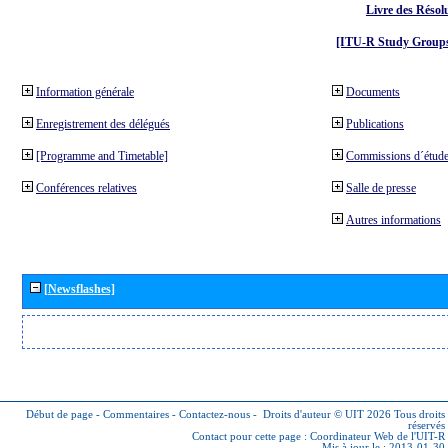
Livre des Résol
[ITU-R Study Groups
Information générale
Documents
Enregistrement des délégués
Publications
[Programme and Timetable]
Commissions d´étude
Conférences relatives
Salle de presse
Autres informations
[Newsflashes]
Début de page
-
Commentaires
-
Contactez-nous
-
Droits d'auteur © UIT 2026
Tous droits
réservés
Contact pour cette page :
Coordinateur Web de l'UIT-R
Mis à jour le : 2013-01-30