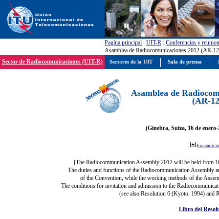
Pagína principal
:
UIT-R
:
Conferencias y reunio
Asamblea de Radiocomunicaciones 2012 (AR-12
Sector de Radiocomunicaciones (UIT-R)
Sectores de la UIT
Sala de prensa
Asamblea de Radiocom
(AR-12
(Ginebra, Suiza, 16 de enero-
Expandir t
[The Radiocommunication Assembly 2012 will be held from 1
The duties and functions of the Radiocommunication Assembly are 
of the Convention, while the working methods of the Assemb
The conditions for invitation and admission to the Radiocommunicati
(see also Resolution 6 (Kyoto, 1994) and R
Libro del Resol