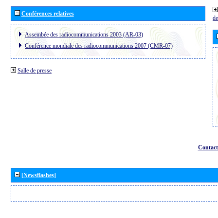
Conférences relatives
de
Assembée des radiocommunications 2003 (AR-03)
Conférence mondiale des radiocommunications 2007 (CMR-07)
Salle de presse
Contact
[Newsflashes]