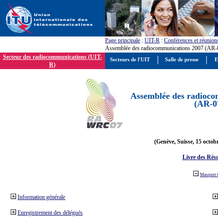
Page principale
:
UIT-R
:
Conférences et réunion
Assemblée des radiocommunications 2007 (AR-
Secteur des radiocommunications (UIT-
Secteurs de l'UIT
Salle de presse
E
R)
Assemblée des radioco
(AR-0
(Genève, Suisse, 15 octob
Livre des Réso
Masquer 
Information générale
Enregistrement des délégués