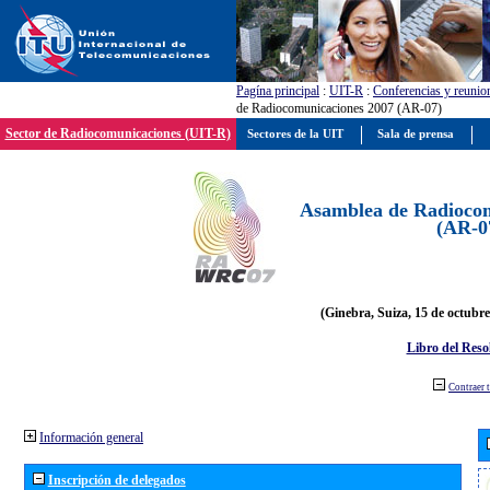
Pagína principal
:
UIT-R
:
Conferencias y reunio
de Radiocomunicaciones 2007 (AR-07)
Sector de Radiocomunicaciones (UIT-R)
Sectores de la UIT
Sala de prensa
Asamblea de Radiocom
(AR-0
(Ginebra, Suiza, 15 de octubre
Libro del Reso
Contraer 
Información general
Inscripción de delegados