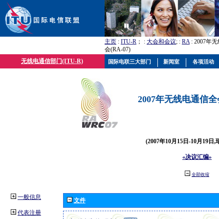
主页
:
ITU-R
； :
大会和会议
; :
RA
: 2007
会(RA-07)
无线电通信部门(ITU-R)
国际电联三大部门
新闻室
各项活动
2007年无线电通信全会(
(2007年10月15日-10月19日
«决议汇编»
全部收缩
一般信息
文件
代表注册