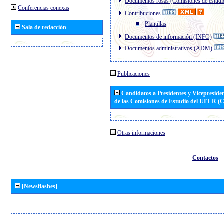
Documentos rosas (Comisiones de estudi
Conferencias conexas
Contribuciones
Plantillas
Sala de redacción
Documentos de información (INFO)
Documentos administrativos (ADM)
Publicaciones
Candidatos a Presidentes y Vicepreside
de las Comisiones de Estudio del UIT R 
Otras informaciones
Contactos
[Newsflashes]