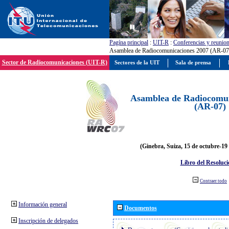
Pagína principal
:
UIT-R
:
Conferencias y reunio
Asamblea de Radiocomunicaciones 2007 (AR-07
Sector de Radiocomunicaciones (UIT-R)
Sectores de la UIT
Sala de prensa
Asamblea de Radiocomun
(AR-07)
(Ginebra, Suiza, 15 de octubre-19
Libro del Resoluci
Contraer todo
Información general
Documentos
Inscripción de delegados