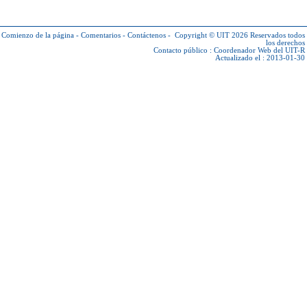
Comienzo de la página
-
Comentarios
-
Contáctenos
-
Copyright © UIT 2026
Reservados todos
los derechos
Contacto público :
Coordenador Web del UIT-R
Actualizado el : 2013-01-30