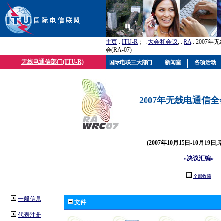
主页
:
ITU-R
； :
大会和会议
; :
RA
: 2007
会(RA-07)
无线电通信部门(ITU-R)
国际电联三大部门
新闻室
各项活动
2007年无线电通信全会(
(2007年10月15日-10月19日
«决议汇编»
全部收缩
一般信息
文件
代表注册