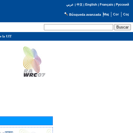
English
Français
Русский
عربي
|
中文
|
|
|
Búsqueda avanzada
e la UIT