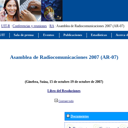
:
UIT-R
:
Conferencias y reuniones
:
RA
: Asamblea de Radiocomunicaciones 2007 (AR-07)
 UIT
Sala de prensa
Eventos
Publicaciones
Estadísticas
Acerca d
Asamblea de Radiocomunicaciones 2007 (AR-07)
(Ginebra, Suiza, 15 de octubre-19 de octubre de 2007)
Libro del Resoluciones
Contraer todo
Documentos