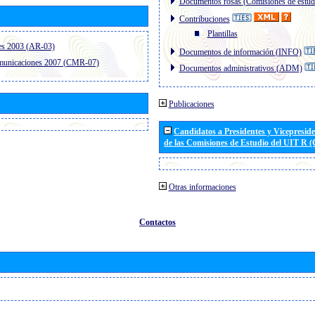
Documentos rosas (Comisiones de estud
Contribuciones
Plantillas
es 2003 (AR-03)
Documentos de información (INFO)
omunicaciones 2007 (CMR-07)
Documentos administrativos (ADM)
Publicaciones
Candidatos a Presidentes y Vicepresid
de las Comisiones de Estudio del UIT R 
Otras informaciones
Contactos