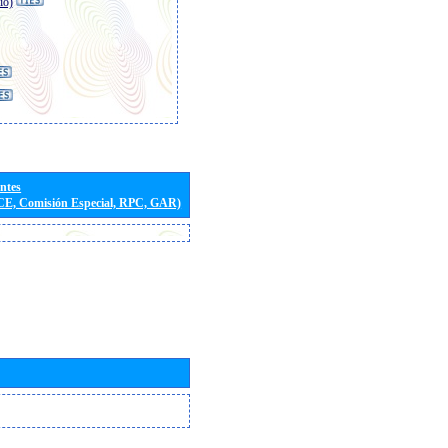
io)
entes
(CE, Comisión Especial, RPC, GAR)