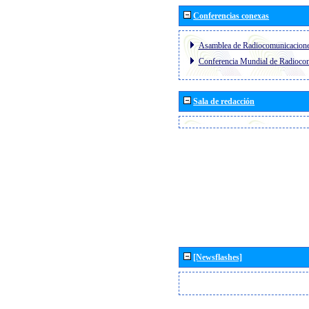
Conferencias conexas
Asamblea de Radiocomunicacion
Conferencia Mundial de Radioc
Sala de redacción
[Newsflashes]