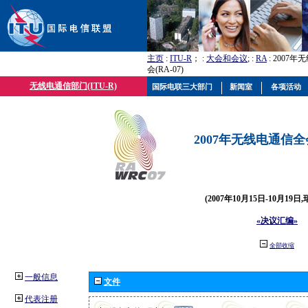
主页
:
ITU-R
； :
大会和会议
; :
RA
: 2007
会(RA-07)
无线电通信部门(ITU-R)
国际电联三大部门
新闻室
各项活动
2007年无线电通信全会(
(2007年10月15日-10月19日
«决议汇编»
全部收缩
一般信息
文件
代表注册