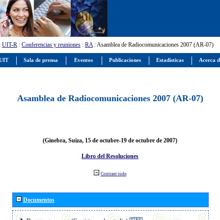
:
UIT-R
:
Conferencias y reuniones
:
RA
: Asamblea de Radiocomunicaciones 2007 (AR-07)
 UIT
Sala de prensa
Eventos
Publicaciones
Estadísticas
Acerca d
Asamblea de Radiocomunicaciones 2007 (AR-07)
(Ginebra, Suiza, 15 de octubre-19 de octubre de 2007)
Libro del Resoluciones
Contraer todo
Documentos