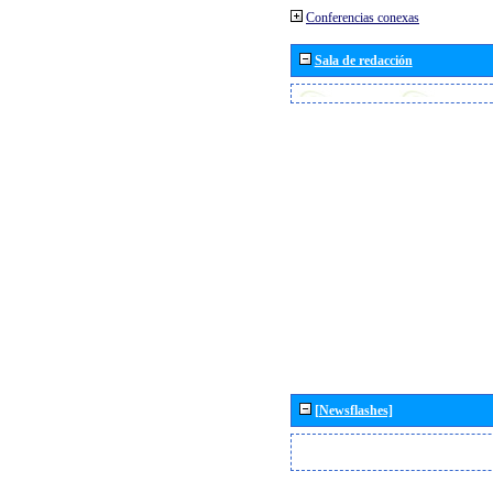
Conferencias conexas
Sala de redacción
[Newsflashes]