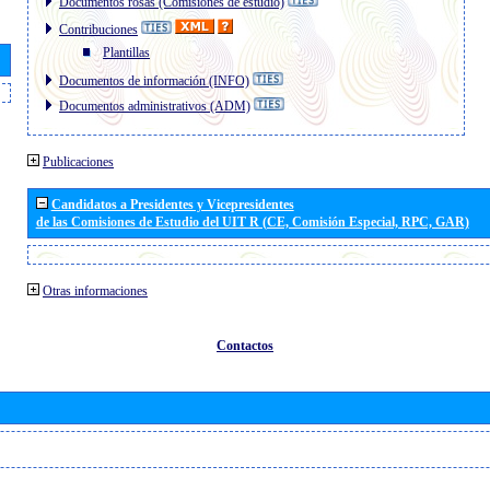
Documentos rosas (Comisiones de estudio)
Contribuciones
Plantillas
Documentos de información (INFO)
Documentos administrativos (ADM)
Publicaciones
Candidatos a Presidentes y Vicepresidentes
de las Comisiones de Estudio del UIT R (CE, Comisión Especial, RPC, GAR)
Otras informaciones
Contactos