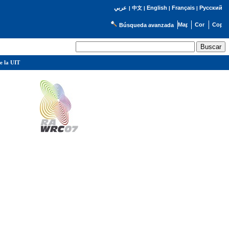
English
Français
Русский
عربي
|
中文
|
|
|
Búsqueda avanzada
e la UIT